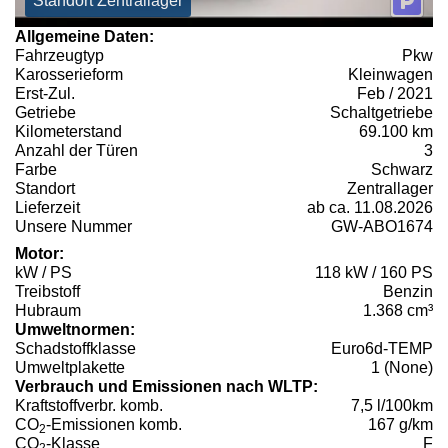
Standort Zentrallager
Allgemeine Daten:
Fahrzeugtyp
Pkw
Karosserieform
Kleinwagen
Erst-Zul.
Feb / 2021
Getriebe
Schaltgetriebe
Kilometerstand
69.100 km
Anzahl der Türen
3
Farbe
Schwarz
Standort
Zentrallager
Lieferzeit
ab ca. 11.08.2026
Unsere Nummer
GW-ABO1674
Motor:
kW / PS
118 kW / 160 PS
Treibstoff
Benzin
Hubraum
1.368 cm³
Umweltnormen:
Schadstoffklasse
Euro6d-TEMP
Umweltplakette
1 (None)
Verbrauch und Emissionen nach WLTP:
Kraftstoffverbr. komb.
7,5 l/100km
CO
-Emissionen komb.
167 g/km
2
CO
-Klasse
F
2