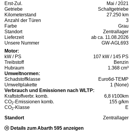
Erst-Zul.
Mai / 2021
Getriebe
Schaltgetriebe
Kilometerstand
27.250 km
Anzahl der Türen
3
Farbe
Grau
Standort
Zentrallager
Lieferzeit
ab ca. 11.08.2026
Unsere Nummer
GW-AGL693
Motor:
kW / PS
107 kW / 145 PS
Treibstoff
Benzin
Hubraum
1.368 cm³
Umweltnormen:
Schadstoffklasse
Euro6d-TEMP
Umweltplakette
1 (None)
Verbrauch und Emissionen nach WLTP:
Kraftstoffverbr. komb.
6,8 l/100km
CO
-Emissionen komb.
155 g/km
2
CO
-Klasse
E
2
Standort
Zentrallager
Details zum Abarth 595 anzeigen