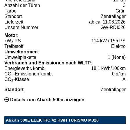
Anzahl der Türen
3
Farbe
Grün
Standort
Zentrallager
Lieferzeit
ab ca. 11.08.2026
Unsere Nummer
GW-RDI026
Motor:
kW / PS
114 kW / 155 PS
Treibstoff
Elektro
Umweltnormen:
Umweltplakette
1 (None)
Verbrauch und Emissionen nach WLTP:
Energieverbr. komb.
18,1 kWh/100km
CO
-Emissionen komb.
0 g/km
2
CO
-Klasse
A
2
Standort
Zentrallager
Details zum Abarth 500e anzeigen
Abarth 500E ELEKTRO 42 KWH TURISMO MJ26