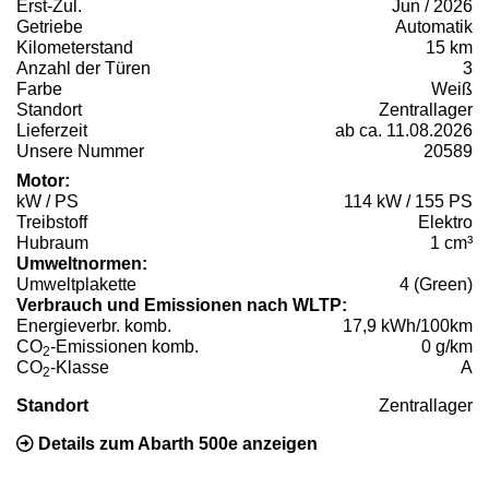
Erst-Zul.
Jun / 2026
Getriebe
Automatik
Kilometerstand
15 km
Anzahl der Türen
3
Farbe
Weiß
Standort
Zentrallager
Lieferzeit
ab ca. 11.08.2026
Unsere Nummer
20589
Motor:
kW / PS
114 kW / 155 PS
Treibstoff
Elektro
Hubraum
1 cm³
Umweltnormen:
Umweltplakette
4 (Green)
Verbrauch und Emissionen nach WLTP:
Energieverbr. komb.
17,9 kWh/100km
CO
-Emissionen komb.
0 g/km
2
CO
-Klasse
A
2
Standort
Zentrallager
Details zum Abarth 500e anzeigen