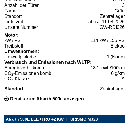
Anzahl der Türen
3
Farbe
Grün
Standort
Zentrallager
Lieferzeit
ab ca. 11.08.2026
Unsere Nummer
GW-RDI026
Motor:
kW / PS
114 kW / 155 PS
Treibstoff
Elektro
Umweltnormen:
Umweltplakette
1 (None)
Verbrauch und Emissionen nach WLTP:
Energieverbr. komb.
18,1 kWh/100km
CO
-Emissionen komb.
0 g/km
2
CO
-Klasse
A
2
Standort
Zentrallager
Details zum Abarth 500e anzeigen
Abarth 500E ELEKTRO 42 KWH TURISMO MJ26