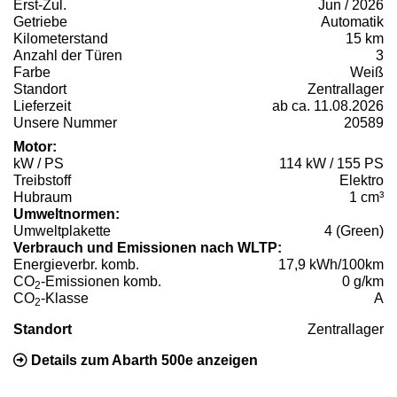
Erst-Zul.
Jun / 2026
Getriebe
Automatik
Kilometerstand
15 km
Anzahl der Türen
3
Farbe
Weiß
Standort
Zentrallager
Lieferzeit
ab ca. 11.08.2026
Unsere Nummer
20589
Motor:
kW / PS
114 kW / 155 PS
Treibstoff
Elektro
Hubraum
1 cm³
Umweltnormen:
Umweltplakette
4 (Green)
Verbrauch und Emissionen nach WLTP:
Energieverbr. komb.
17,9 kWh/100km
CO
-Emissionen komb.
0 g/km
2
CO
-Klasse
A
2
Standort
Zentrallager
Details zum Abarth 500e anzeigen