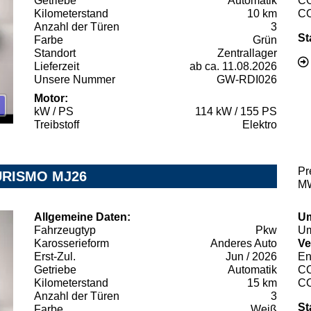
Getriebe
Automatik
C
Kilometerstand
10 km
C
Anzahl der Türen
3
St
Farbe
Grün
Standort
Zentrallager
Lieferzeit
ab ca. 11.08.2026
Unsere Nummer
GW-RDI026
Motor:
kW / PS
114 kW / 155 PS
Treibstoff
Elektro
Pr
URISMO MJ26
MW
Allgemeine Daten:
Um
Fahrzeugtyp
Pkw
Um
Karosserieform
Anderes Auto
Ve
Erst-Zul.
Jun / 2026
En
Getriebe
Automatik
C
Kilometerstand
15 km
C
Anzahl der Türen
3
St
Farbe
Weiß