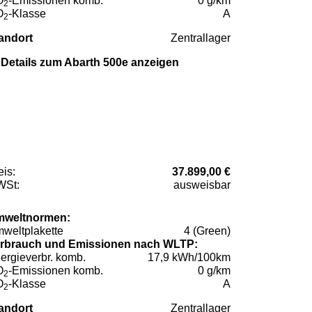
O
-Emissionen komb.
0 g/km
2
O
-Klasse
A
2
andort
Zentrallager
Details zum Abarth 500e anzeigen
eis:
37.899,00 €
St:
ausweisbar
weltnormen:
weltplakette
4 (Green)
rbrauch und Emissionen nach WLTP:
ergieverbr. komb.
17,9 kWh/100km
O
-Emissionen komb.
0 g/km
2
O
-Klasse
A
2
andort
Zentrallager