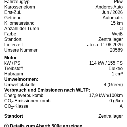
Fahrzeugtyp
Pkw
Karosserieform
Anderes Auto
Erst-Zul.
Jun / 2026
Getriebe
Automatik
Kilometerstand
15 km
Anzahl der Türen
3
Farbe
Weiß
Standort
Zentrallager
Lieferzeit
ab ca. 11.08.2026
Unsere Nummer
20589
Motor:
kW / PS
114 kW / 155 PS
Treibstoff
Elektro
Hubraum
1 cm³
Umweltnormen:
Umweltplakette
4 (Green)
Verbrauch und Emissionen nach WLTP:
Energieverbr. komb.
17,9 kWh/100km
CO
-Emissionen komb.
0 g/km
2
CO
-Klasse
A
2
Standort
Zentrallager
Details zum Abarth 500e anzeigen