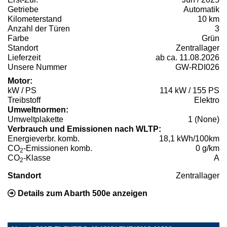
Getriebe
Automatik
Kilometerstand
10 km
Anzahl der Türen
3
Farbe
Grün
Standort
Zentrallager
Lieferzeit
ab ca. 11.08.2026
Unsere Nummer
GW-RDI026
Motor:
kW / PS
114 kW / 155 PS
Treibstoff
Elektro
Umweltnormen:
Umweltplakette
1 (None)
Verbrauch und Emissionen nach WLTP:
Energieverbr. komb.
18,1 kWh/100km
CO
-Emissionen komb.
0 g/km
2
CO
-Klasse
A
2
Standort
Zentrallager
Details zum Abarth 500e anzeigen