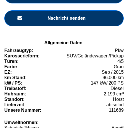
Nachricht senden
Allgemeine Daten:
Fahrzeugtyp:
Pkw
Karosserieform:
SUV/Geländewagen/Pickup
Türen:
4/5
Farbe:
Grau
EZ:
Sep / 2015
km-Stand:
96.000 km
kW / PS:
147 kW/ 200 PS
Treibstoff:
Diesel
Hubraum:
2.199 cm³
Standort:
Horst
Lieferzeit:
ab sofort
Unsere Nummer:
111689
Umweltnormen:
Schadstoffklasse
Euro6