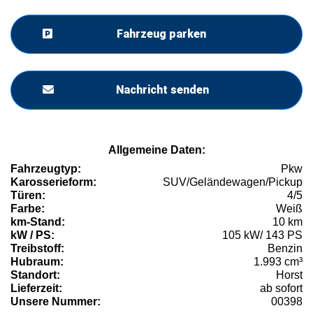
Fahrzeug parken
Nachricht senden
Allgemeine Daten:
Fahrzeugtyp:
Pkw
Karosserieform:
SUV/Geländewagen/Pickup
Türen:
4/5
Farbe:
Weiß
km-Stand:
10 km
kW / PS:
105 kW/ 143 PS
Treibstoff:
Benzin
Hubraum:
1.993 cm³
Standort:
Horst
Lieferzeit:
ab sofort
Unsere Nummer:
00398