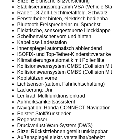
Sitze: Elektrische Sitzverstellung
Stabilisierungsprogramm VSA (Vehicle Sta
Räder: 18-Zoll-Leichtmetallfelg. Schwarz
Fensterheber hinten, elektrisch bedienba
Bluetooth Freisprecheinr. m. Sprachst.
Elektrische, sensorgesteuerte Heckklappe
Scheibenwischer vorn und hinten
Kabellose Ladestation
Innenspiegel automatisch abblendend
ISOFIX- und Top-Tether-Kindersitzveranke
Klimatisierungsautomatik mit Pollenfilte
Kollisionswarnsystem CMBS (Collision Mit
Kollisionswarnsystem CMBS (Collision Mit
Kopfstützen vorne
Lichtsensor-(autom. Fahrlichtschaltung)
Lackierung: Uni
Lenkrad: Multifunktionslenkrad
Aufmerksamkeitsassistent
Navigation: Honda CONNECT Navigation
Polster: Stoff/Kunstleder
Regensensor
Druckverlust-Warn-System (DWS)
Sitze: Rücksitzlehnen geteilt umklappbar
Außenspiegel elektr. verstellbar/beheizt