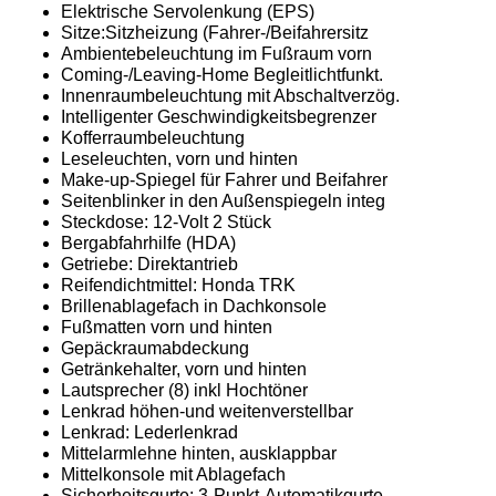
Elektrische Servolenkung (EPS)
Sitze:Sitzheizung (Fahrer-/Beifahrersitz
Ambientebeleuchtung im Fußraum vorn
Coming-/Leaving-Home Begleitlichtfunkt.
Innenraumbeleuchtung mit Abschaltverzög.
Intelligenter Geschwindigkeitsbegrenzer
Kofferraumbeleuchtung
Leseleuchten, vorn und hinten
Make-up-Spiegel für Fahrer und Beifahrer
Seitenblinker in den Außenspiegeln integ
Steckdose: 12-Volt 2 Stück
Bergabfahrhilfe (HDA)
Getriebe: Direktantrieb
Reifendichtmittel: Honda TRK
Brillenablagefach in Dachkonsole
Fußmatten vorn und hinten
Gepäckraumabdeckung
Getränkehalter, vorn und hinten
Lautsprecher (8) inkl Hochtöner
Lenkrad höhen-und weitenverstellbar
Lenkrad: Lederlenkrad
Mittelarmlehne hinten, ausklappbar
Mittelkonsole mit Ablagefach
Sicherheitsgurte: 3-Punkt-Automatikgurte