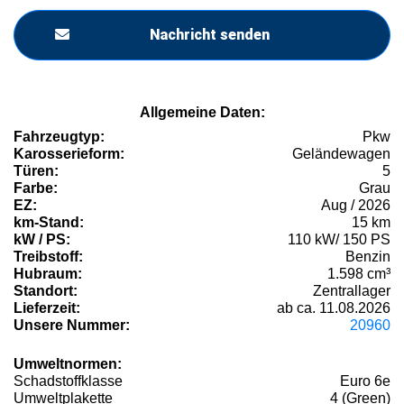
Nachricht senden
Allgemeine Daten:
Fahrzeugtyp:
Pkw
Karosserieform:
Geländewagen
Türen:
5
Farbe:
Grau
EZ:
Aug / 2026
km-Stand:
15 km
kW / PS:
110 kW/ 150 PS
Treibstoff:
Benzin
Hubraum:
1.598 cm³
Standort:
Zentrallager
Lieferzeit:
ab ca. 11.08.2026
Unsere Nummer:
20960
Umweltnormen:
Schadstoffklasse
Euro 6e
Umweltplakette
4 (Green)