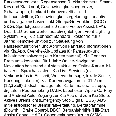
Parksensoren vorn, Regensensor, Rückfahrkamera, Smart-
Key und Startknopf, Geschwindigkeitsbegrenzer,
Schaltwippen, Lenkrad höhenverstellbar und
tiefenverstellbar, Geschwindigkeitsregelanlage, adaptiv
und navigationsbasiert, inkl. Stopp&Go-Funktion (SCC mit
S&G), Spurfolgeassistent 2.0 (Lane Follow Assist, LFA),
Dual-LED-Scheinwerfer, adaptiv (Intelligent Front-Lighting
System, IFS), Kia Connect Standard - kostenfrei für 7
Jahre: Remote-Funktion zur Steuerung von
Fahrzeugfunktionen und Abruf von Fahrzeuginformationen
via Kia App, Over-the-Air-Updates für Fahrzeug- und
Infotainmentsoftware (kein Kartenmaterial), Kia Connect
Premium - kostenfrei für 1 Jahr: Online-Navigation:
Navigation basierend auf stets aktuellen Online-Karten, KI-
basierter Sprachassistent, Kia Live Services (u.a.
Verkehrsinfos in Echtzeit, Wettervorhersage, lokale Suche,
Parkmöglichkeiten), Kia-Kartennavigation mit 31,2 cm
(12,3 Zoll) Bildschirmdiagonale, Kartenmaterial Europa,
digitalem Radioempfang DAB+, kabellosem Apple CarPlay
und Android Auto, Zugang zur Kia App und zum Kia Store,
Aktives Bremslicht (Emergency Stop Signal, ESS), ABS
mit elektronischer Bremskraftverteilung, Bergabfahrhilfe
(Downhill Brake Control, DBC), Berganfahrhilfe (Hill-Start
Assist Control, HAC), Gegenlenkunterstützung (VSM),