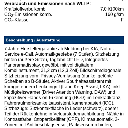
Verbrauch und Emissionen nach WLTP:
Kraftstoffverbr. komb.
7,0 l/100km
CO
-Emissionen komb.
160 g/km
2
CO
-Klasse
F
2
Beschreibung / Ausstattung
7 Jahre Herstellergarantie ab Meldung bei KIA, Notruf-
Service e-Call, Automatikgetriebe (7 Stufen), Sitzheizung
hinten (äußere Sitze), Tagfahrlicht LED, Integriertes
Panoramadisplay, gewölbt, mit volldigitalem
Kombiinstrument, 31,2 cm (12,3 Zoll) Bildschirmdiagonale,
Sitzheizung vorn, Privacy-Verglasung (dunkel getönte
Scheiben ab B-Säule), Aktiver Spurhalteassistent mit
korrigierendem Lenkeingriff (Lane Keep Assist, LKA), inkl.
Müdigkeitswarner (Driver Attention Warning, DAW) und
kapazitiver Hands-on-Erkennung (HOD) im Lenkradkranz,
Fahreraufmerksamkeitsassistent, kamerabasiert (ICC),
Sitzbezüge: Sitzkontaktfläche in Leder (schwarz), oberer
Teil der Rückenlehne in Veloursledernachbildung, Nähte in
Kontrastfarbe, Ottopartikelfilter (OPF), Klimaautomatik, 2-
Zonen, mit Antibeschlagsensor, Parksensoren hinten,