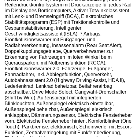
Reifendruckkontrollsystem mit Druckanzeige für jedes Rad
im Display des Bordcomputers, Aktiver Totwinkelassistent
mit Lenk- und Bremseingriff (BCA), Elektronisches
Stabilitätsprogramm (ESP) mit Traktionskontrolle und
Gespannstabilisierung, Intelligenter
Geschwindigkeitsassistent (ISLA), 7 Airbags,
Frontkollisionswarner mit Fußgänger- und
Radfahrererkennung, Insassenalarm (Rear Seat Alert),
Doppelkupplungsgetriebe, Querverkehrwarner zur
Erkennung von Fahrzeugen im toten Winkel beim
Querausparken, mit Notbremsfunktion (RCCA),
Frontkollisionswarner 2.0: Fahrzeuge, Fußgänger,
Fahrradfahrer, inkl. Abbiegefunktion, Querverkehr,
Autobahnassistent 2.0 (Highway Driving Assist, HDA II),
Lederlenkrad, Lenkrad beheizbar, Beifahrerairbag
abschaltbar, Drive Mode Select, Gangwahl-Drehschalter
(Shift by Wire), Außenspiegel mit integrierten
Blinkleuchten, Außenspiegel elektrisch einstellbar,
Außenspiegel beheizbar, Außenspiegel elektrisch
anklappbar, Dämmerungssensor, Elektrische Fensterheber
vorn, Elektrische Fensterheber hinten, Komfortblinker (One
Touch), Parkbremse, elektronisch, Scheinwerfer mit Escort-
Funktion, Zentralverriegelung mit Funkfernbedienung,