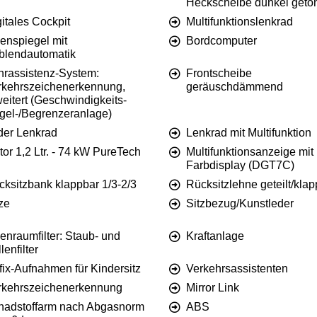
Heckscheibe dunkel getö
itales Cockpit
Multifunktionslenkrad
enspiegel mit
Bordcomputer
blendautomatik
hrassistenz-System:
Frontscheibe
rkehrszeichenerkennung,
geräuschdämmend
eitert (Geschwindigkeits-
gel-/Begrenzeranlage)
der Lenkrad
Lenkrad mit Multifunktion
or 1,2 Ltr. - 74 kW PureTech
Multifunktionsanzeige mit
Farbdisplay (DGT7C)
cksitzbank klappbar 1/3-2/3
Rücksitzlehne geteilt/kla
ze
Sitzbezug/Kunstleder
enraumfilter: Staub- und
Kraftanlage
lenfilter
fix-Aufnahmen für Kindersitz
Verkehrsassistenten
rkehrszeichenerkennung
Mirror Link
hadstoffarm nach Abgasnorm
ABS