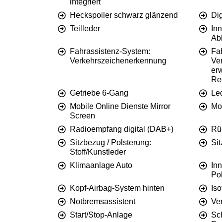
integriert
Heckspoiler schwarz glänzend
Dig
Teilleder
Inn
Ab
Fahrassistenz-System:
Fa
Verkehrszeichenerkennung
Ve
erw
Re
Getriebe 6-Gang
Le
Mobile Online Dienste Mirror
Mot
Screen
Radioempfang digital (DAB+)
Rü
Sitzbezug / Polsterung:
Sit
Stoff/Kunstleder
Klimaanlage Auto
Inn
Pol
Kopf-Airbag-System hinten
Iso
Notbremsassistent
Ve
Start/Stop-Anlage
Sc