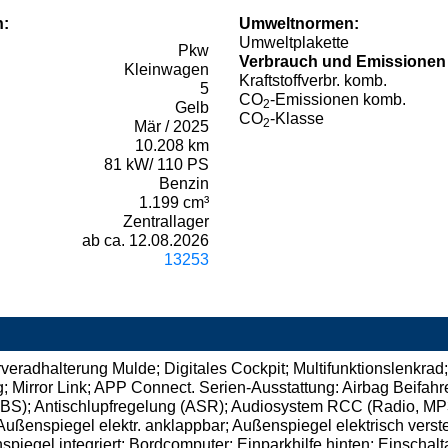
n:
Umweltnormen:
Umweltplakette
Pkw
Verbrauch und Emissionen
Kleinwagen
Kraftstoffverbr. komb.
5
CO
-Emissionen komb.
2
Gelb
CO
-Klasse
2
Mär / 2025
10.208 km
81 kW/ 110 PS
Benzin
1.199 cm³
Zentrallager
ab ca. 12.08.2026
13253
radhalterung Mulde; Digitales Cockpit; Multifunktionslenkrad; S
Mirror Link; APP Connect. Serien-Ausstattung: Airbag Beifahre
(ABS); Antischlupfregelung (ASR); Audiosystem RCC (Radio, MP3-
enspiegel elektr. anklappbar; Außenspiegel elektrisch verstel
egel integriert; Bordcomputer; Einparkhilfe hinten; Einschaltaut