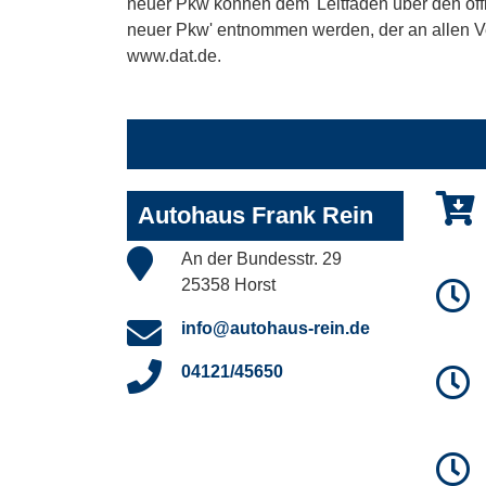
neuer Pkw können dem 'Leitfaden über den offiz
neuer Pkw' entnommen werden, der an allen Ver
www.dat.de.
Autohaus Frank Rein
An der Bundesstr. 29
25358 Horst
info@autohaus-rein.de
04121/45650