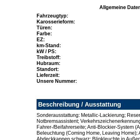
Allgemeine Date
Fahrzeugtyp:
Karosserieform:
Türen:
Farbe:
EZ:
km-Stand:
kW / PS:
Treibstoff:
Hubraum:
Standort:
Lieferzeit:
Unsere Nummer:
Beschreibung / Ausstattung
Sonderausstattung: Metallic-Lackierung; Reserve
Notbremsassistent; Verkehrszeichenerkennung; 
Fahrer-/Beifahrerseite; Anti-Blockier-System 
Beleuchtung (Coming Home, Leaving Home); Auß
Abdeckkappen schwarz; Blinkleuchte in Außenspi