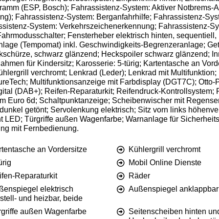
ogramm (ESP, Bosch); Fahrassistenz-System: Aktiver Notbrems-As
ung); Fahrassistenz-System: Berganfahrhilfe; Fahrassistenz-Sy
sistenz-System: Verkehrszeichenerkennung; Fahrassistenz-Sy
hrmodusschalter; Fensterheber elektrisch hinten, sequentiell,
ge (Tempomat) inkl. Geschwindigkeits-Begrenzeranlage; Getr
chürze, schwarz glänzend; Heckspoiler schwarz glänzend; Innen
ahmen für Kindersitz; Karosserie: 5-türig; Kartentasche an Vorde
lergrill verchromt; Lenkrad (Leder); Lenkrad mit Multifunktion
PureTech; Multifunktionsanzeige mit Farbdisplay (DGT7C); Otto-Pa
gital (DAB+); Reifen-Reparaturkit; Reifendruck-Kontrollsystem;
orm Euro 6d; Schaltpunktanzeige; Scheibenwischer mit Regense
nkel getönt; Servolenkung elektrisch; Sitz vorn links höhenvers
cht LED; Türgriffe außen Wagenfarbe; Warnanlage für Sicherheitsg
ung mit Fernbedienung.
rtentasche an Vordersitze
Kühlergrill verchromt
ürig
Mobil Online Dienste
fen-Reparaturkit
Räder
ßenspiegel elektrisch
Außenspiegel anklappbar
stell- und heizbar, beide
rgriffe außen Wagenfarbe
Seitenscheiben hinten un