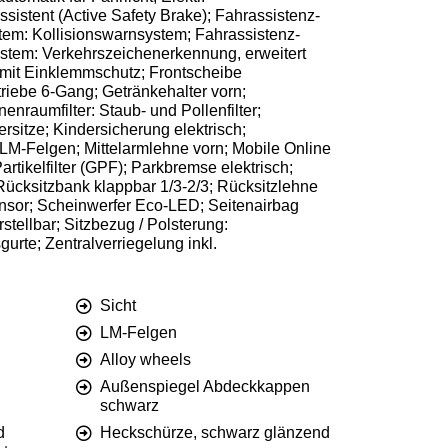
sistent (Active Safety Brake); Fahrassistenz-
stem: Kollisionswarnsystem; Fahrassistenz-
stem: Verkehrszeichenerkennung, erweitert
 mit Einklemmschutz; Frontscheibe
iebe 6-Gang; Getränkehalter vorn;
raumfilter: Staub- und Pollenfilter;
rsitze; Kindersicherung elektrisch;
; LM-Felgen; Mittelarmlehne vorn; Mobile Online
rtikelfilter (GPF); Parkbremse elektrisch;
 Rücksitzbank klappbar 1/3-2/3; Rücksitzlehne
nsor; Scheinwerfer Eco-LED; Seitenairbag
tellbar; Sitzbezug / Polsterung:
urte; Zentralverriegelung inkl.
Sicht
LM-Felgen
Alloy wheels
Außenspiegel Abdeckkappen
schwarz
d
Heckschürze, schwarz glänzend