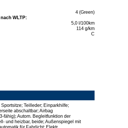
4 (Green)
 nach WLTP:
5,0 l/100km
114 g/km
C
portsitze; Teilleder; Einparkhilfe;
rseite abschaltbar; Airbag
fähig); Autom. Begleitfunktion der
l- und heizbar, beide; Außenspiegel mit
omatik für Fahrlicht; Elektr.