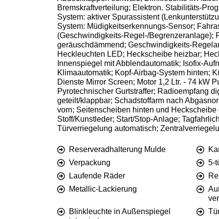
Bremskraftverteilung; Elektron. Stabilitäts-Pr
System: aktiver Spurassistent (Lenkunterstütz
System: Müdigkeitserkennungs-Sensor; Fahras
(Geschwindigkeits-Regel-/Begrenzeranlage); Fa
geräuschdämmend; Geschwindigkeits-Regelanla
Heckleuchten LED; Heckscheibe heizbar; Hecks
Innenspiegel mit Abblendautomatik; Isofix-Aufn
Klimaautomatik; Kopf-Airbag-System hinten; Küh
Dienste Mirror Screen; Motor 1,2 Ltr. - 74 kW 
Pyrotechnischer Gurtstraffer; Radioempfang di
geteilt/klappbar; Schadstoffarm nach Abgasn
vorn; Seitenscheiben hinten und Heckscheibe du
Stoff/Kunstleder; Start/Stop-Anlage; Tagfahrli
Türverriegelung automatisch; Zentralverriegel
Reserveradhalterung Mulde
Ka
Verpackung
5-t
Laufende Räder
Rei
Metallic-Lackierung
Au
ver
Blinkleuchte in Außenspiegel
Tü