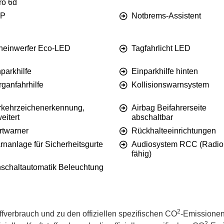
ro 6d
P
Notbrems-Assistent
heinwerfer Eco-LED
Tagfahrlicht LED
parkhilfe
Einparkhilfe hinten
ganfahrhilfe
Kollisionswarnsystem
rkehrzeichenerkennung,
Airbag Beifahrerseite
eitert
abschaltbar
rtwarner
Rückhalteeinrichtungen
rnanlage für Sicherheitsgurte
Audiosystem RCC (Radio
fähig)
nschaltautomatik Beleuchtung
2
offverbrauch und zu den offiziellen spezifischen CO
-Emissionen
2