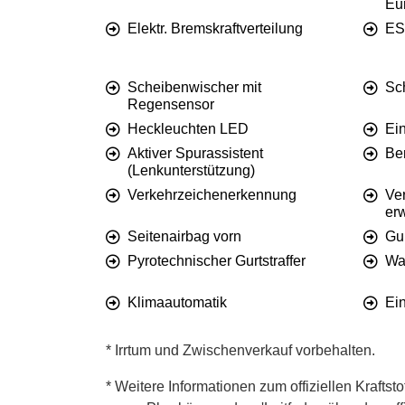
Eu
Elektr. Bremskraftverteilung
ES
Scheibenwischer mit
Sc
Regensensor
Heckleuchten LED
Ein
Aktiver Spurassistent
Ber
(Lenkunterstützung)
Verkehrzeichenerkennung
Ve
erw
Seitenairbag vorn
Gu
Pyrotechnischer Gurtstraffer
Wa
Klimaautomatik
Ei
* Irrtum und Zwischenverkauf vorbehalten.
* Weitere Informationen zum offiziellen Kraftst