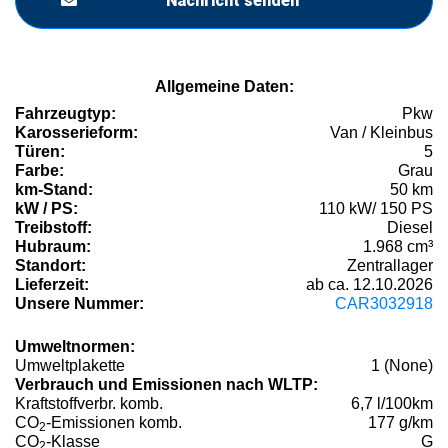
Nachricht senden
Allgemeine Daten:
Fahrzeugtyp:
Pkw
Karosserieform:
Van / Kleinbus
Türen:
5
Farbe:
Grau
km-Stand:
50 km
kW / PS:
110 kW/ 150 PS
Treibstoff:
Diesel
Hubraum:
1.968 cm³
Standort:
Zentrallager
Lieferzeit:
ab ca. 12.10.2026
Unsere Nummer:
CAR3032918
Umweltnormen:
Umweltplakette
1 (None)
Verbrauch und Emissionen nach WLTP:
Kraftstoffverbr. komb.
6,7 l/100km
CO
-Emissionen komb.
177 g/km
2
CO
-Klasse
G
2