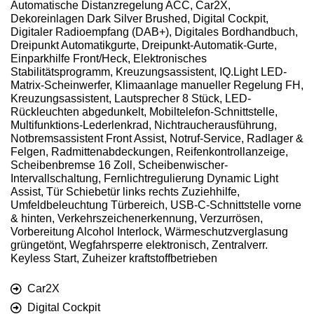
Automatische Distanzregelung ACC, Car2X,
Dekoreinlagen Dark Silver Brushed, Digital Cockpit,
Digitaler Radioempfang (DAB+), Digitales Bordhandbuch,
Dreipunkt Automatikgurte, Dreipunkt-Automatik-Gurte,
Einparkhilfe Front/Heck, Elektronisches
Stabilitätsprogramm, Kreuzungsassistent, IQ.Light LED-
Matrix-Scheinwerfer, Klimaanlage manueller Regelung FH,
Kreuzungsassistent, Lautsprecher 8 Stück, LED-
Rückleuchten abgedunkelt, Mobiltelefon-Schnittstelle,
Multifunktions-Lederlenkrad, Nichtraucherausführung,
Notbremsassistent Front Assist, Notruf-Service, Radlager &
Felgen, Radmittenabdeckungen, Reifenkontrollanzeige,
Scheibenbremse 16 Zoll, Scheibenwischer-
Intervallschaltung, Fernlichtregulierung Dynamic Light
Assist, Tür Schiebetür links rechts Zuziehhilfe,
Umfeldbeleuchtung Türbereich, USB-C-Schnittstelle vorne
& hinten, Verkehrszeichenerkennung, Verzurrösen,
Vorbereitung Alcohol Interlock, Wärmeschutzverglasung
grüngetönt, Wegfahrsperre elektronisch, Zentralverr.
Keyless Start, Zuheizer kraftstoffbetrieben
Car2X
Digital Cockpit