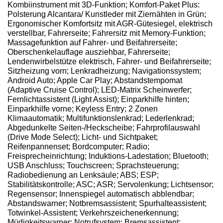
Kombiinstrument mit 3D-Funktion; Komfort-Paket Plus:
Polsterung Alcantara/ Kunstleder mit Ziernähten in Grün;
Ergonomischer Komfortsitz mit AGR-Gütesiegel, elektrisch
verstellbar, Fahrerseite; Fahrersitz mit Memory-Funktion;
Massagefunktion auf Fahrer- und Beifahrerseite;
Oberschenkelauflage ausziehbar, Fahrerseite;
Lendenwirbelstütze elektrisch, Fahrer- und Beifahrerseite;
Sitzheizung vorn; Lenkradheizung; Navigationssystem;
Android Auto; Apple Car Play; Abstandstempomat
(Adaptive Cruise Control); LED-Matrix Scheinwerfer;
Fernlichtassistent (Light Assist); Einparkhilfe hinten;
Einparkhilfe vorne; Keyless Entry; 2 Zonen
Klimaautomatik; Multifunktionslenkrad; Lederlenkrad;
Abgedunkelte Seiten-/Heckscheibe; Fahrprofilauswahl
(Drive Mode Select); Licht- und Sichtpaket;
Reifenpannenset; Bordcomputer; Radio;
Freisprecheinrichtung; Induktions-Ladestation; Bluetooth;
USB Anschluss; Touchscreen; Sprachsteuerung;
Radiobedienung an Lenksäule; ABS; ESP;
Stabilitätskontrolle; ASC; ASR; Servolenkung; Lichtsensor;
Regensensor; Innenspiegel automatisch abblendbar;
Abstandswarner; Notbremsassistent; Spurhalteassistent;
Totwinkel-Assistent; Verkehrszeichenerkennung;
Müdigkeitswarner; Notrufsystem; Bremsassistent;