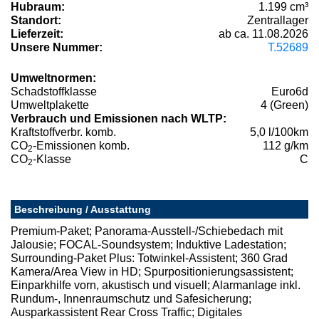
Hubraum:
1.199 cm³
Standort:
Zentrallager
Lieferzeit:
ab ca. 11.08.2026
Unsere Nummer:
T.52689
Umweltnormen:
Schadstoffklasse
Euro6d
Umweltplakette
4 (Green)
Verbrauch und Emissionen nach WLTP:
Kraftstoffverbr. komb.
5,0 l/100km
CO
-Emissionen komb.
112 g/km
2
CO
-Klasse
C
2
Beschreibung / Ausstattung
Premium-Paket; Panorama-Ausstell-/Schiebedach mit
Jalousie; FOCAL-Soundsystem; Induktive Ladestation;
Surrounding-Paket Plus: Totwinkel-Assistent; 360 Grad
Kamera/Area View in HD; Spurpositionierungsassistent;
Einparkhilfe vorn, akustisch und visuell; Alarmanlage inkl.
Rundum-, Innenraumschutz und Safesicherung;
Ausparkassistent Rear Cross Traffic; Digitales