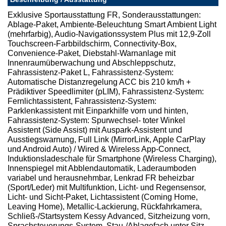
Exklusive Sportausstattung FR, Sonderausstattungen:
Ablage-Paket, Ambiente-Beleuchtung Smart Ambient Light
(mehrfarbig), Audio-Navigationssystem Plus mit 12,9-Zoll
Touchscreen-Farbbildschirm, Connectivity-Box,
Convenience-Paket, Diebstahl-Warnanlage mit
Innenraumüberwachung und Abschleppschutz,
Fahrassistenz-Paket L, Fahrassistenz-System:
Automatische Distanzregelung ACC bis 210 km/h +
Prädiktiver Speedlimiter (pLIM), Fahrassistenz-System:
Fernlichtassistent, Fahrassistenz-System:
Parklenkassistent mit Einparkhilfe vorn und hinten,
Fahrassistenz-System: Spurwechsel- toter Winkel
Assistent (Side Assist) mit Auspark-Assistent und
Ausstiegswarnung, Full Link (MirrorLink, Apple CarPlay
und Android Auto) / Wired & Wireless App-Connect,
Induktionsladeschale für Smartphone (Wireless Charging),
Innenspiegel mit Abblendautomatik, Laderaumboden
variabel und herausnehmbar, Lenkrad FR beheizbar
(Sport/Leder) mit Multifunktion, Licht- und Regensensor,
Licht- und Sicht-Paket, Lichtassistent (Coming Home,
Leaving Home), Metallic-Lackierung, Rückfahrkamera,
Schließ-/Startsystem Kessy Advanced, Sitzheizung vorn,
Sprachsteuerungs-System, Stau-/Ablagefach unter Sitz