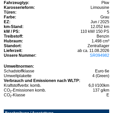
Fahrzeugtyp:
Pkw
Karosserieform:
Limousine
Türen:
5
Farbe:
Grau
EZ:
Jun / 2025
km-Stand:
12.052 km
kW / PS:
110 kW/ 150 PS
Treibstoff:
Benzin
Hubraum:
1.498 cm³
Standort:
Zentrallager
Lieferzeit:
ab ca. 11.08.2026
Unsere Nummer:
SR094982
Umweltnormen:
Schadstoffklasse
Euro 6e
Umweltplakette
4 (Green)
Verbrauch und Emissionen nach WLTP:
Kraftstoffverbr. komb.
6,0 l/100km
CO
-Emissionen komb.
137 g/km
2
CO
-Klasse
E
2
Beschreibung / Ausstattung