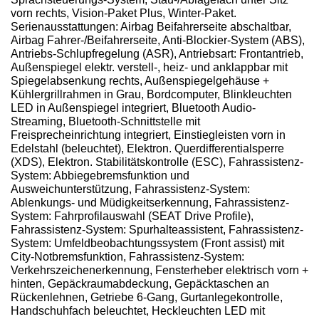
vorn rechts, Vision-Paket Plus, Winter-Paket.
Serienausstattungen: Airbag Beifahrerseite abschaltbar,
Airbag Fahrer-/Beifahrerseite, Anti-Blockier-System (ABS),
Antriebs-Schlupfregelung (ASR), Antriebsart: Frontantrieb,
Außenspiegel elektr. verstell-, heiz- und anklappbar mit
Spiegelabsenkung rechts, Außenspiegelgehäuse +
Kühlergrillrahmen in Grau, Bordcomputer, Blinkleuchten
LED in Außenspiegel integriert, Bluetooth Audio-
Streaming, Bluetooth-Schnittstelle mit
Freisprecheinrichtung integriert, Einstiegleisten vorn in
Edelstahl (beleuchtet), Elektron. Querdifferentialsperre
(XDS), Elektron. Stabilitätskontrolle (ESC), Fahrassistenz-
System: Abbiegebremsfunktion und
Ausweichunterstützung, Fahrassistenz-System:
Ablenkungs- und Müdigkeitserkennung, Fahrassistenz-
System: Fahrprofilauswahl (SEAT Drive Profile),
Fahrassistenz-System: Spurhalteassistent, Fahrassistenz-
System: Umfeldbeobachtungssystem (Front assist) mit
City-Notbremsfunktion, Fahrassistenz-System:
Verkehrszeichenerkennung, Fensterheber elektrisch vorn +
hinten, Gepäckraumabdeckung, Gepäcktaschen an
Rückenlehnen, Getriebe 6-Gang, Gurtanlegekontrolle,
Handschuhfach beleuchtet, Heckleuchten LED mit