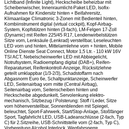
Lichtband (Infinite Light), Heckscheibe beheizbar mit
Scheibenwischer, Innenraumlicht-Paket LED, Isofix-
Aufnahmen für Kindersitz hinten + Beifahrersitz,
Klimaanlage Climatronic 3-Zonen mit Bedienteil hinten,
Kombiinstrument digital (virtual cockpit), Kopf-Airbag-
System, Kopfstützen hinten (3-fach), LM-Felgen 17-Zoll
(Dynamic) mit Reifen 225/45 R17, Lendenwirbelstützen
Sitze vorn, Lenksäule (Lenkrad) verstellbar, Leseleuchten
LED vorn und hinten, Mittelarmlehne vorn + hinten, Mobile
Online Dienste Seat Connect, Motor 1,5 Ltr. - 110 kW 16V
TSI ACT, Nebelscheinwerfer LED mit Abbiegelicht,
Notrufsystem, Radioempfang digital (DAB+), Reifen-
Reparaturset, Reifenkontroll-Anzeige, Rücksitzlehne
geteilt umklappbar (1/3-2/3), Schadstoffarm nach
Abgasnorm Euro 6e, Schaltpunktanzeige, Scheinwerfer
LED, Seitenairbag vorn mitte (Central Airbag),
Seitenairbag vorn, Seitenscheiben hinten und
Heckscheibe abgedunkelt, Servolenkung elektro-
mechanisch, Sitzbezug / Polsterung: Stoff / Leder, Sitze
vorn höhenverstellbar, Sonnenblenden mit Spiegel,
beleuchtet, Sport-Fahrwerk, Start/Stop-Anlage, Stoßfänger
Sport, Tagfahrlicht LED, USB-Ladeanschlüsse (2-fach, Typ
C) für 2.Sitzreihe, USB-Schnittstelle vorn (2-fach, Typ C),
Vorbereitung Alcohol Interlock, Wegfahrsperre