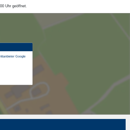
00 Uhr geöffnet.
ittanbieter Google