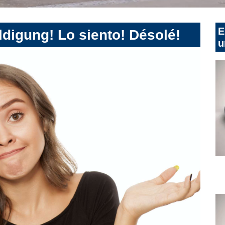
E
digung! Lo siento! Désolé!
u