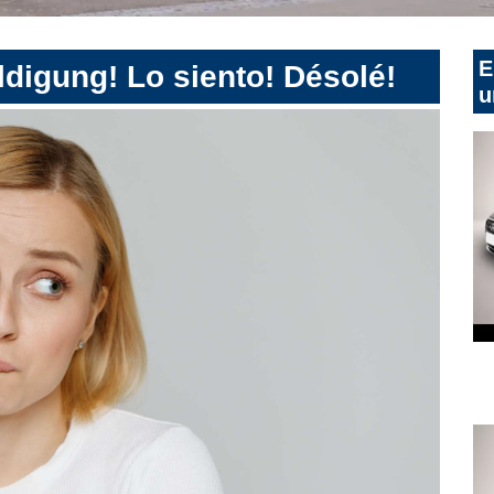
E
digung! Lo siento! Désolé!
u