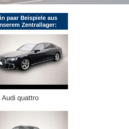
in paar Beispiele aus
nserem Zentrallager:
Audi quattro