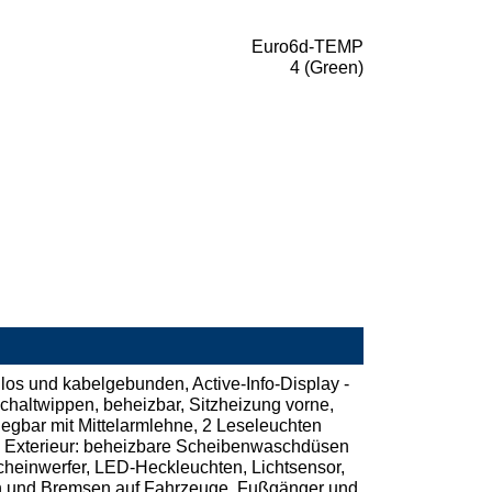
Euro6d-TEMP
4 (Green)
os und kabelgebunden, Active-Info-Display -
Schaltwippen, beheizbar, Sitzheizung vorne,
legbar mit Mittelarmlehne, 2 Leseleuchten
z - Exterieur: beheizbare Scheibenwaschdüsen
Scheinwerfer, LED-Heckleuchten, Lichtsensor,
nen und Bremsen auf Fahrzeuge, Fußgänger und