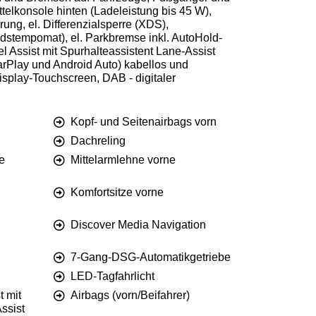
telkonsole hinten (Ladeleistung bis 45 W),
rung, el. Differenzialsperre (XDS),
dstempomat), el. Parkbremse inkl. AutoHold-
 Assist mit Spurhalteassistent Lane-Assist
arPlay und Android Auto) kabellos und
isplay-Touchscreen, DAB - digitaler
Kopf- und Seitenairbags vorn
Dachreling
e
Mittelarmlehne vorne
Komfortsitze vorne
Discover Media Navigation
7-Gang-DSG-Automatikgetriebe
LED-Tagfahrlicht
t mit
Airbags (vorn/Beifahrer)
ssist