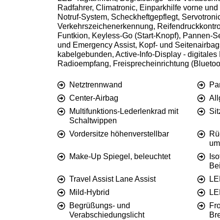
Radfahrer, Climatronic, Einparkhilfe vorne un
Notruf-System, Scheckheftgepflegt, Servotronic,
Verkehrszeichenerkennung, Reifendruckkontrol
Funtkion, Keyless-Go (Start-Knopf), Pannen-Se
und Emergency Assist, Kopf- und Seitenairbags
kabelgebunden, Active-Info-Display - digitale
Radioempfang, Freisprecheinrichtung (Bluetoot
Netztrennwand
Pa
Center-Airbag
Al
Multifunktions-Lederlenkrad mit
Si
Schaltwippen
Vordersitze höhenverstellbar
Rüc
um
Make-Up Spiegel, beleuchtet
Iso
Bei
Travel Assist Lane Assist
LE
Mild-Hybrid
LE
Begrüßungs- und
Fro
Verabschiedungslicht
Br