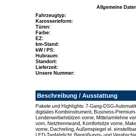
Allgemeine Date
Fahrzeugtyp:
Karosserieform:
Türen:
Farbe:
EZ:
km-Stand:
kW / PS:
Hubraum:
Standort:
Lieferzeit:
Unsere Nummer:
Beschreibung / Ausstattung
Pakete und Highlights: 7-Gang-DSG-Automatikg
digitales Kombiinstrument, Business-Premium-Pa
Lendenwirbelstützen vorne, Mittelarmlehne vor
vorn, Netztrennwand, Komfortsitze vorne, Make
vorne, Dachreling, Außenspiegel el. einstellba
LED-Tagfahrlicht, Begrüßungs- und Verabschie