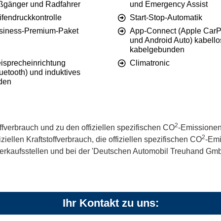
ßgänger und Radfahrer
und Emergency Assist
ifendruckkontrolle
Start-Stop-Automatik
siness-Premium-Paket
App-Connect (Apple CarP
und Android Auto) kabello
kabelgebunden
eisprecheinrichtung
Climatronic
uetooth) und induktives
den
2
offverbrauch und zu den offiziellen spezifischen CO
-Emissionen
2
iellen Kraftstoffverbrauch, die offiziellen spezifischen CO
-Emi
kaufsstellen und bei der 'Deutschen Automobil Treuhand GmbH' 
Ihr Kontakt zu uns: