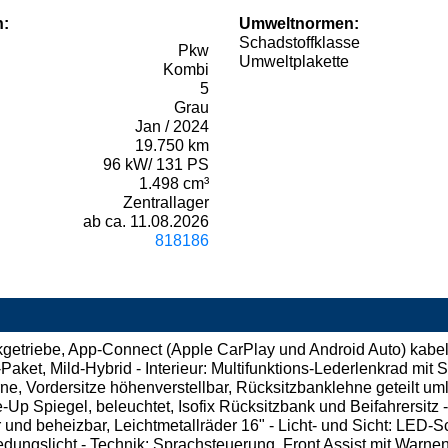
n:
Umweltnormen:
Schadstoffklasse
Pkw
Umweltplakette
Kombi
5
Grau
Jan / 2024
19.750 km
96 kW/ 131 PS
1.498 cm³
Zentrallager
ab ca. 11.08.2026
818186
etriebe, App-Connect (Apple CarPlay und Android Auto) kabell
ket, Mild-Hybrid - Interieur: Multifunktions-Lederlenkrad mit 
ne, Vordersitze höhenverstellbar, Rücksitzbanklehne geteilt um
-Up Spiegel, beleuchtet, Isofix Rücksitzbank und Beifahrersit
r und beheizbar, Leichtmetallräder 16" - Licht- und Sicht: LED-
dungslicht - Technik: Sprachsteuerung, Front Assist mit War