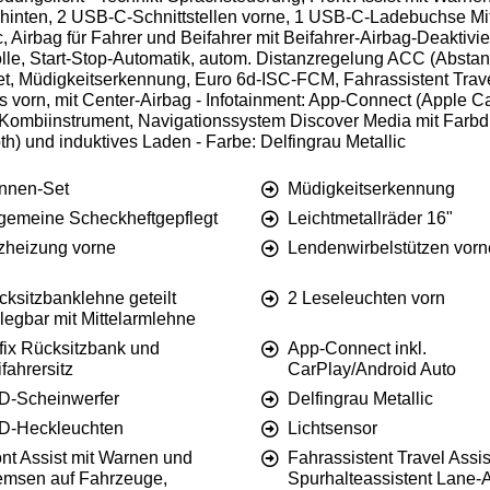
d hinten, 2 USB-C-Schnittstellen vorne, 1 USB-C-Ladebuchse Mit
 Airbag für Fahrer und Beifahrer mit Beifahrer-Airbag-Deaktivie
le, Start-Stop-Automatik, autom. Distanzregelung ACC (Abstan
t, Müdigkeitserkennung, Euro 6d-ISC-FCM, Fahrassistent Travel
 vorn, mit Center-Airbag - Infotainment: App-Connect (Apple C
s Kombiinstrument, Navigationssystem Discover Media mit Farbd
h) und induktives Laden - Farbe: Delfingrau Metallic
nnen-Set
Müdigkeitserkennung
lgemeine Scheckheftgepflegt
Leichtmetallräder 16"
tzheizung vorne
Lendenwirbelstützen vorn
ksitzbanklehne geteilt
2 Leseleuchten vorn
legbar mit Mittelarmlehne
fix Rücksitzbank und
App-Connect inkl.
fahrersitz
CarPlay/Android Auto
D-Scheinwerfer
Delfingrau Metallic
D-Heckleuchten
Lichtsensor
nt Assist mit Warnen und
Fahrassistent Travel Assis
emsen auf Fahrzeuge,
Spurhalteassistent Lane-A