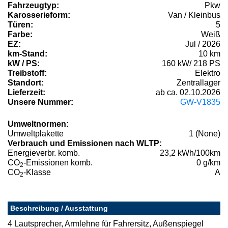
Fahrzeugtyp:
Pkw
Karosserieform:
Van / Kleinbus
Türen:
5
Farbe:
Weiß
EZ:
Jul / 2026
km-Stand:
10 km
kW / PS:
160 kW/ 218 PS
Treibstoff:
Elektro
Standort:
Zentrallager
Lieferzeit:
ab ca. 02.10.2026
Unsere Nummer:
GW-V1835
Umweltnormen:
Umweltplakette
1 (None)
Verbrauch und Emissionen nach WLTP:
Energieverbr. komb.
23,2 kWh/100km
CO
-Emissionen komb.
0 g/km
2
CO
-Klasse
A
2
Beschreibung / Ausstattung
4 Lautsprecher, Armlehne für Fahrersitz, Außenspiegel