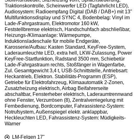
Traktionskontrolle, Scheinwerfer LED (Tagfahrlicht LED),
Audiosystem: Radioempfang Digital (DAB / DAB+) mit 13"
Multifunktionsdisplay und SYNC 4, Bodenbelag: Vinyl im
Lade-/Fahrgastraum, Elektromotor 160 kW,
Feststellbremse elektrisch, Handschuhfach abschließbar,
Heizungs-/Klimaanlage: Wärmepumpe,
Induktionsladeschale für mobile Endgeräte,
Karosserie/Aufbau: Kasten Standard, KeyFree-System,
Laderaumleuchte LED, extra hell, LKW-Zulassung, Power
KeyFree-Startfunktion, Radstand 3500 mm, Schiebetür
Lade-/Fahrgastraum rechts, Stoßfänger in Wagenfarbe,
Zul. Gesamtgewicht 3,4 t, USB-Schnittstelle, Antriebsart:
Heckantrieb, Elektron. Stabilitäts-Programm (ESP),
Getriebe für Elektrofahrzeug, Klimaautomatik 2-Zonen,
Zusatzheizung elektrisch, Airbag Beifahrerseite
abschaltbar, Fensterheber elektrisch, Laderaumtrennwand
ohne Fenster, Verzurrösen (8), Zentralverriegelung mit
Fernbedienung, Bordcomputer, Fahrassistenz-System:
Notrufsystem, Außenspiegel elektr. anklappbar,
Heckleuchten LED, Fahrassistenz-System: Müdigkeits-
Warner
LM-Felgen 17"