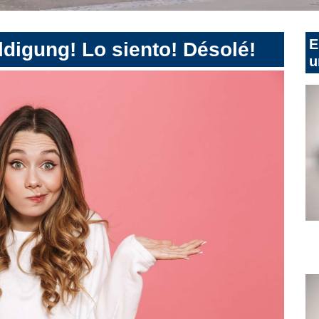
E
digung! Lo siento! Désolé!
u