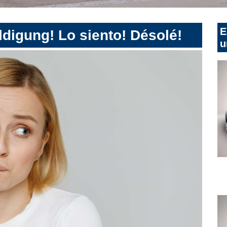
E
digung! Lo siento! Désolé!
u