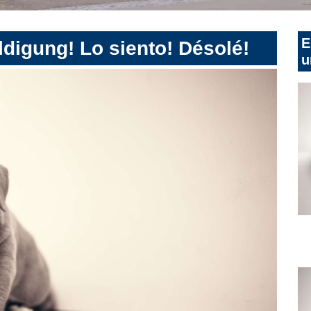
E
digung! Lo siento! Désolé!
u