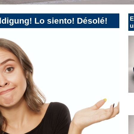
E
digung! Lo siento! Désolé!
u