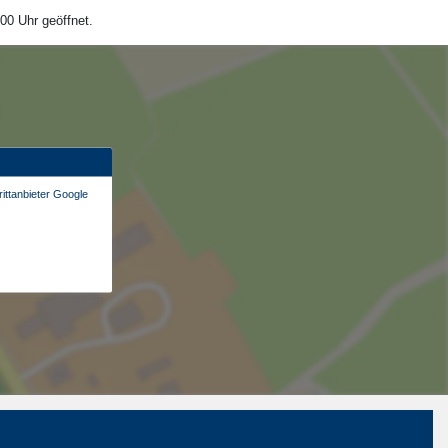
00 Uhr geöffnet.
ittanbieter Google